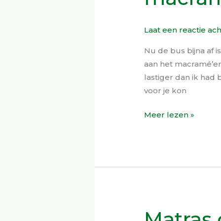
the
road
Laat een reactie ac
met
macramé!
Nu de bus bijna af is
aan het macramé’en 
lastiger dan ik had
voor je kon
Meer lezen »
Matras 
Matras