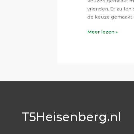
keuze’s gemaakt moe
vrienden. Er zullen 
de keuze gemaakt o
Meer lezen »
The Netherlands
T5Heisenberg.nl