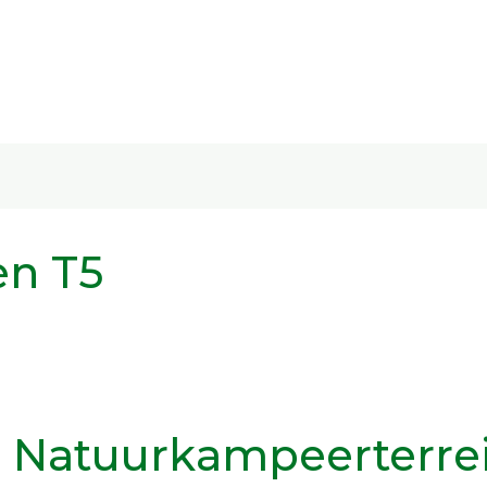
en T5
: Natuurkampeerterre
ein