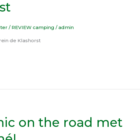
st
hter
/
REVIEW camping
/
admin
ein de Klashorst
ic on the road met
mé!