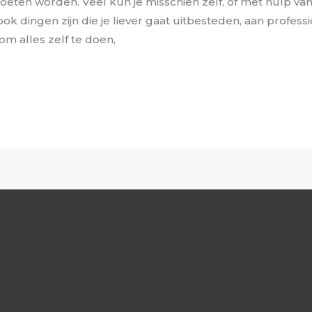
ten worden. Veel kun je misschien zelf, of met hulp van
ook dingen zijn die je liever gaat uitbesteden, aan profess
m alles zelf te doen,