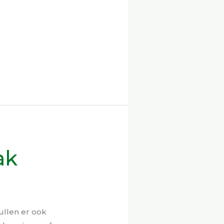
ak
ullen er ook