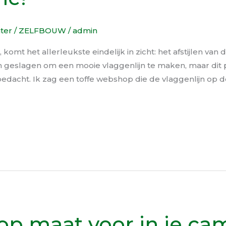
hter
/
ZELFBOUW
/
admin
, komt het allerleukste eindelijk in zicht: het afstijlen van 
geslagen om een mooie vlaggenlijn te maken, maar dit pr
 bedacht. Ik zag een toffe webshop die de vlaggenlijn op
op maat voor in je ca