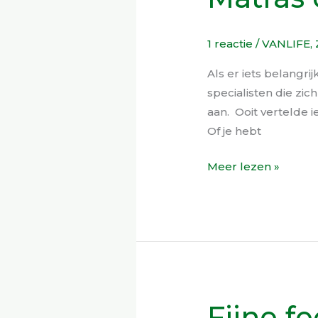
op
maat
1 reactie
/
VANLIFE
,
voor
in
Als er iets belangrij
je
specialisten die zi
camper
aan. Ooit vertelde 
Of je hebt
Meer lezen »
Fijne f
Fijne