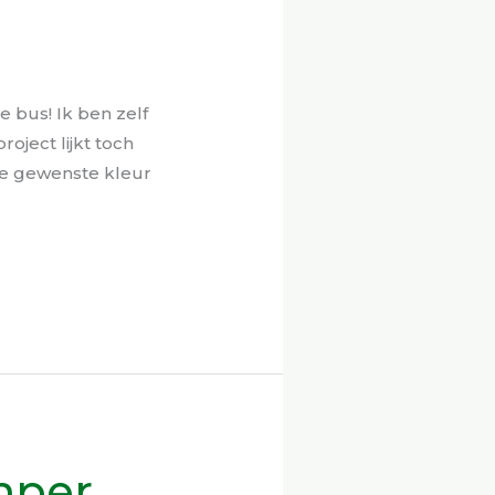
de bus! Ik ben zelf
oject lijkt toch
 de gewenste kleur
mper