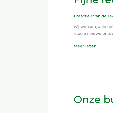
feestdagen!
1 reactie
/
Van de re
Wij wensen jullie h
mooie nieuwe ontdekt
Meer lezen »
Onze bu
Onze
bus
is