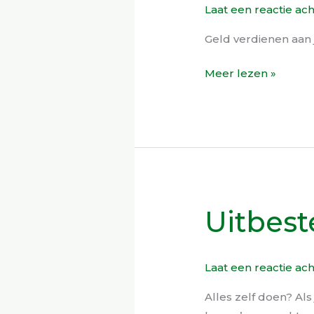
Laat een reactie ac
hoe
werkt
Geld verdienen aan
dat?
Meer lezen »
Uitbest
Uitbesteden:
Super
plat
Laat een reactie ac
hefdak
Alles zelf doen? Al