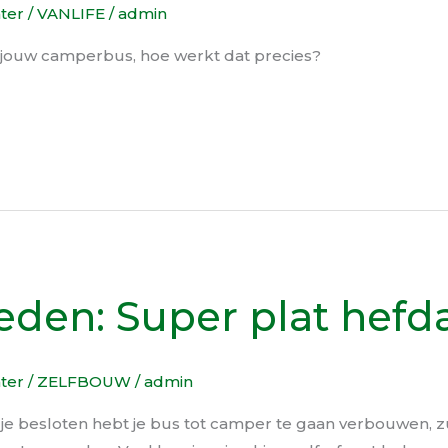
hter
/
VANLIFE
/
admin
 jouw camperbus, hoe werkt dat precies?
eden: Super plat hefd
hter
/
ZELFBOUW
/
admin
s je besloten hebt je bus tot camper te gaan verbouwen, z