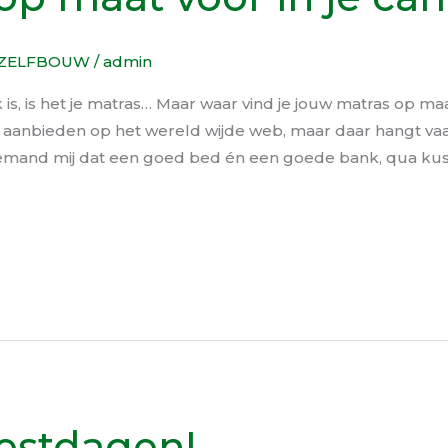
ZELFBOUW
/
admin
k is, is het je matras… Maar waar vind je jouw matras op maa
ch aanbieden op het wereld wijde web, maar daar hangt vaa
iemand mij dat een goed bed én een goede bank, qua kus
eestdagen!