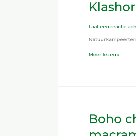
Klashor
de
Klashorst
Laat een reactie ac
Natuurkampeerterr
Meer lezen »
Boho ch
Boho
chic
macra
on