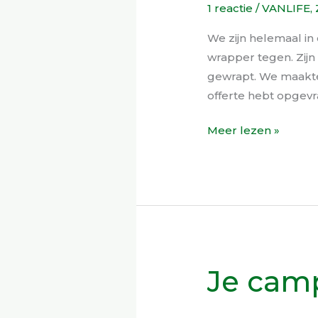
1 reactie
/
VANLIFE
,
gewrapt!
We zijn helemaal 
wrapper tegen. Zijn
gewrapt. We maakte
offerte hebt opgev
Meer lezen »
Je camp
Je
camper
verhuren,