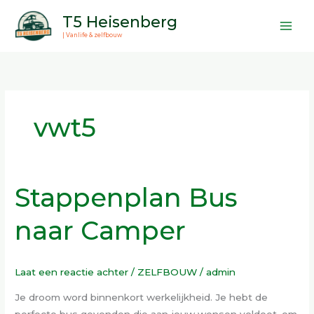
Ga
T5 Heisenberg
naar
| Vanlife & zelfbouw
de
inhoud
vwt5
Stappenplan Bus
Stappenplan
Bus
naar Camper
naar
Camper
Laat een reactie achter
/
ZELFBOUW
/
admin
Je droom word binnenkort werkelijkheid. Je hebt de
perfecte bus gevonden die aan jouw wensen voldoet, om