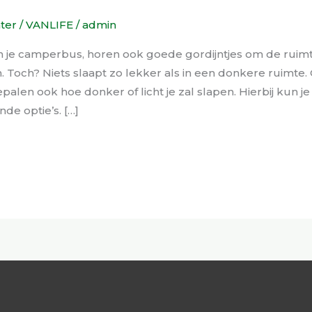
hter
/
VANLIFE
/
admin
in je camperbus, horen ook goede gordijntjes om de ruimt
och? Niets slaapt zo lekker als in een donkere ruimte. Go
palen ook hoe donker of licht je zal slapen. Hierbij kun je
nde optie’s. […]