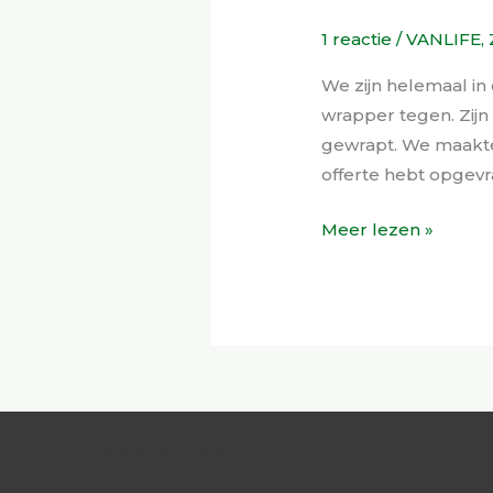
is
1 reactie
/
VANLIFE
,
gewrapt!
We zijn helemaal 
wrapper tegen. Zijn
gewrapt. We maakte
offerte hebt opgev
Meer lezen »
The Netherlands