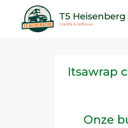
Ga
naar
T5 Heisenberg
de
| Vanlife & zelfbouw
inhoud
Itsawrap 
Onze bu
Onze
bus