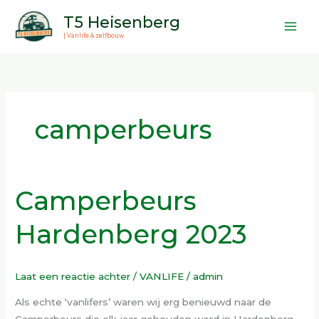
Ga
T5 Heisenberg
naar
| Vanlife & zelfbouw
de
inhoud
camperbeurs
Camperbeurs
Camperbeurs
Hardenberg
Hardenberg 2023
2023
Laat een reactie achter
/
VANLIFE
/
admin
Als echte ‘vanlifers’ waren wij erg benieuwd naar de
Camperbeurs die elk jaar gehouden word in Hardenberg.