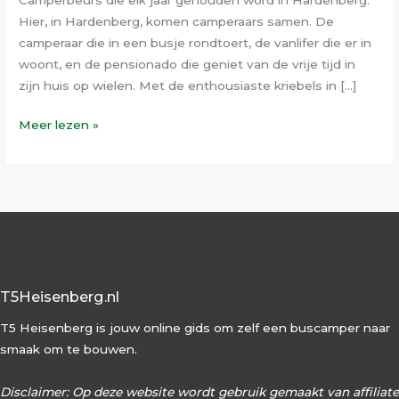
Hier, in Hardenberg, komen camperaars samen. De
camperaar die in een busje rondtoert, de vanlifer die er in
woont, en de pensionado die geniet van de vrije tijd in
zijn huis op wielen. Met de enthousiaste kriebels in […]
Meer lezen »
The Netherlands
T5Heisenberg.nl
T5 Heisenberg is jouw online gids om zelf een buscamper naar
smaak om te bouwen.
Disclaimer: Op deze website wordt gebruik gemaakt van affiliate