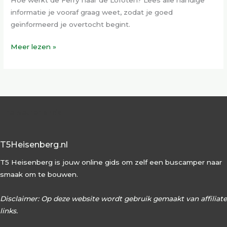
informatie je vooraf graag weet, zodat je goed
geïnformeerd je overtocht begint.
Meer lezen »
The Netherlands
T5Heisenberg.nl
T5 Heisenberg is jouw online gids om zelf een buscamper naar
smaak om te bouwen.
Disclaimer: Op deze website wordt gebruik gemaakt van affiliate
links.