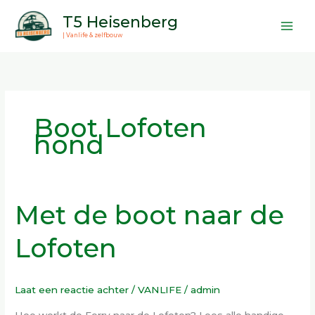
Ga
T5 Heisenberg
naar
| Vanlife & zelfbouw
de
inhoud
Boot Lofoten
hond
Met de boot naar de
Met
de
Lofoten
boot
naar
de
Laat een reactie achter
/
VANLIFE
/
admin
Lofoten
Hoe werkt de Ferry naar de Lofoten? Lees alle handige